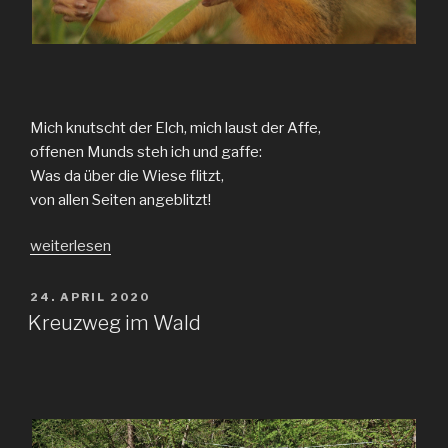
Mich knutscht der Elch, mich laust der Affe,
offenen Munds steh ich und gaffe:
Was da über die Wiese flitzt,
von allen Seiten angeblitzt!
„Affenplanet“
weiterlesen
VERÖFFENTLICHT
24. APRIL 2020
AM
Kreuzweg im Wald