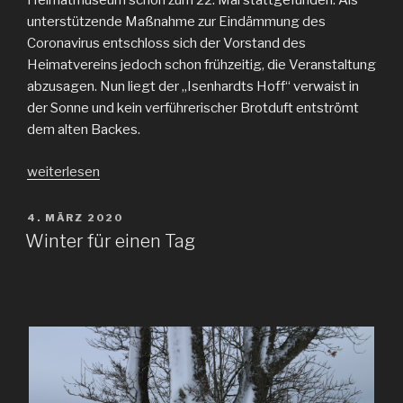
Heimatmuseum schon zum 22. Mal stattgefunden. Als
unterstützende Maßnahme zur Eindämmung des
Coronavirus entschloss sich der Vorstand des
Heimatvereins jedoch schon frühzeitig, die Veranstaltung
abzusagen. Nun liegt der „Isenhardts Hoff“ verwaist in
der Sonne und kein verführerischer Brotduft entströmt
dem alten Backes.
„Brotpause
weiterlesen
in
Eckenhagen“
VERÖFFENTLICHT
4. MÄRZ 2020
AM
Winter für einen Tag