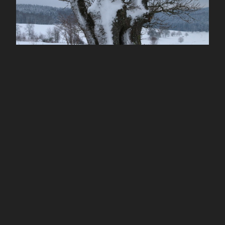
Traumhafte Skitour zwischen Blockhaus und
Belmicke
Wenn auch das winterliche Intermezzo letzte Woche nur
sehr kurz war, bot es doch Gelegenheit für eine breite
Palette traditioneller Ski- und Schneevergnügen für Jung
uns Alt. Nach Orkanböen und sintflutartigen Regenfällen,
die sogar zur Absage von Karnevalszügen geführt
hatten, rechnete keiner mehr dieses Jahr mit Schnee.